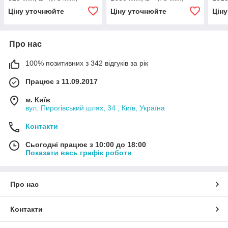
різьба - М10х1.25/
різьба - М10х1.25/
різь
Ціну уточнюйте
Ціну уточнюйте
Цін
М10х1.25)
М10х1.25)
М10х
Про нас
100% позитивних з 342 відгуків за рік
Працює з 11.09.2017
м. Київ
вул. Пирогівський шлях, 34 , Київ, Україна
Контакти
Сьогодні працює з 10:00 до 18:00
Показати весь графік роботи
Про нас
Контакти