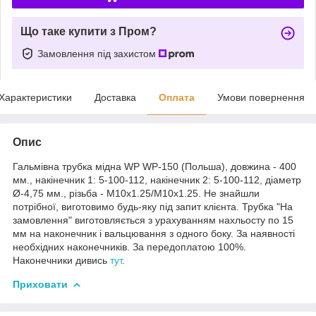
Що таке купити з Пром?
Замовлення під захистом
Характеристики
Доставка
Оплата
Умови повернення
Опис
Гальмівна трубка мідна WP WP-150 (Польша), довжина - 400
мм., накінечник 1: 5-100-112, накінечник 2: 5-100-112, діаметр
Ø-4,75 мм., різьба - М10х1.25/М10х1.25. Не знайшли
потрібної, виготовимо будь-яку під запит клієнта. Трубка "На
замовлення" виготовляється з урахуванням нахльосту по 15
мм на наконечник і вальцювання з одного боку. За наявності
необхідних наконечників. За передоплатою 100%.
Наконечники дивись
тут
.
Приховати