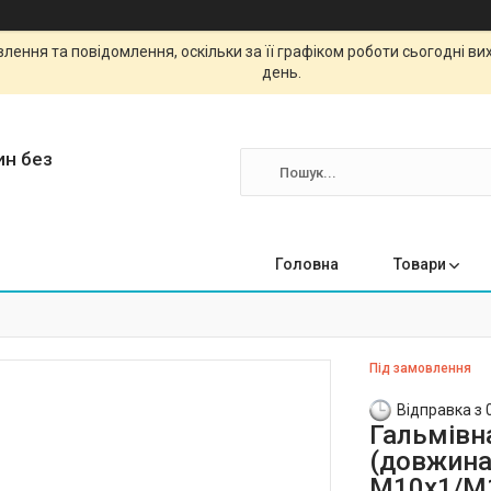
ення та повідомлення, оскільки за її графіком роботи сьогодні в
день.
ин без
Головна
Товари
Під замовлення
Відправка з 
Гальмівн
(довжина 
М10х1/М