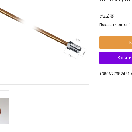
922 ₴
Показати оптові ц
К
Купити
+380677982431