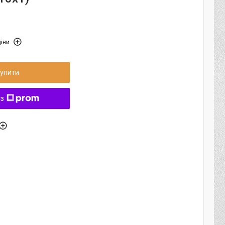
іни
упити
 з