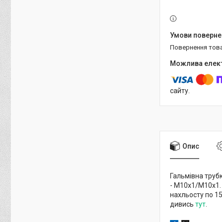
повернення тов
сайту.
Опис
Гальмівна трубк
- М10х1/М10х1. 
нахльосту по 1
дивись
тут
.