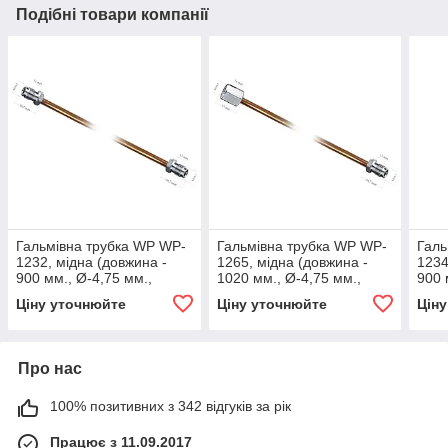
Подібні товари компанії
Гальмівна трубка WP WP-
Гальмівна трубка WP WP-
Галь
1232, мідна (довжина -
1265, мідна (довжина -
1234
900 мм., Ø-4,75 мм.,
1020 мм., Ø-4,75 мм.,
900 
різьба - М10х1/М10х1)
різьба - М10х1/М10х1)
різь
Ціну уточнюйте
Ціну уточнюйте
Цін
Про нас
100% позитивних з 342 відгуків за рік
Працює з 11.09.2017