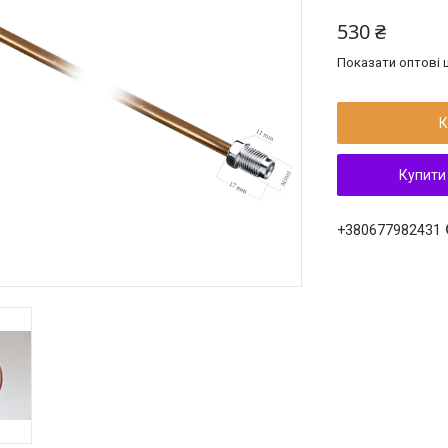
530 ₴
Показати оптові ц
К
Купити
+380677982431