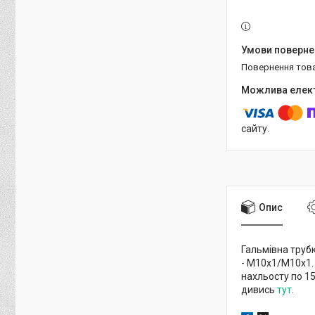
повернення тов
сайту.
Опис
Гальмівна трубк
- М10х1/М10х1. 
нахльосту по 1
дивись
тут
.