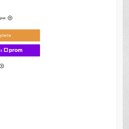
іни
упити
 з