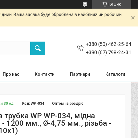
Кошик
ихідний. Ваша заявка буде оброблена в найближчий робочий
+380 (50) 462-25-64
+380 (67) 798-24-31
Про нас
Контакти
Партнери
Каталоги
и 30 од.
Код:
WP-034
Оптом і в роздріб
а трубка WP WP-034, мідна
- 1200 мм., Ø-4,75 мм., різьба -
10х1)