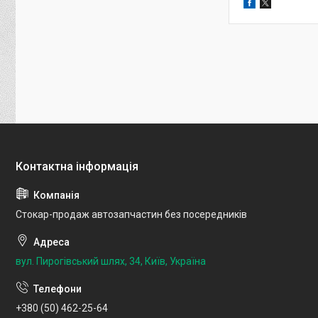
Стокар-продаж автозапчастин без посередників
вул. Пирогівський шлях, 34, Київ, Україна
+380 (50) 462-25-64