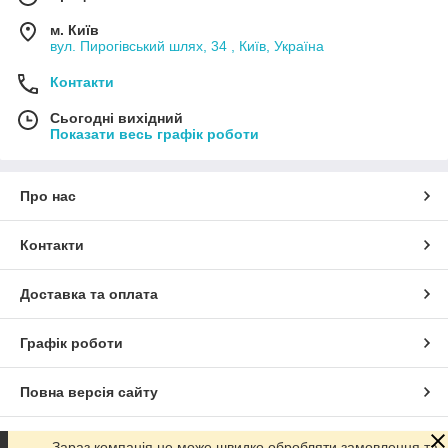
м. Київ
вул. Пирогівський шлях, 34 , Київ, Україна
Контакти
Сьогодні вихідний
Показати весь графік роботи
Про нас
Контакти
Доставка та оплата
Графік роботи
Повна версія сайту
Сайт створено на маркетплейсі
Prom.ua
Зараз компанія не може швидко обробляти замовлення та