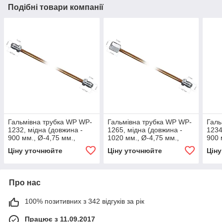
Подібні товари компанії
Гальмівна трубка WP WP-
Гальмівна трубка WP WP-
Галь
1232, мідна (довжина -
1265, мідна (довжина -
1234
900 мм., Ø-4,75 мм.,
1020 мм., Ø-4,75 мм.,
900 
різьба - М10х1/М10х1)
різьба - М10х1/М10х1)
різь
Ціну уточнюйте
Ціну уточнюйте
Цін
Про нас
100% позитивних з 342 відгуків за рік
Працює з 11.09.2017