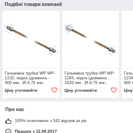
Подібні товари компанії
Гальмівна трубка WP WP-
Гальмівна трубка WP WP-
Галь
1232, мідна (довжина -
1265, мідна (довжина -
1234
900 мм., Ø-4,75 мм.,
1020 мм., Ø-4,75 мм.,
900 
різьба - М10х1/М10х1)
різьба - М10х1/М10х1)
різь
Ціну уточнюйте
Ціну уточнюйте
Цін
Про нас
100% позитивних з 342 відгуків за рік
Працює з 11.09.2017