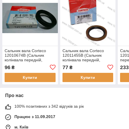
Сальник вала Corteco
Сальник вала Corteco
Саль
12010674B (Сальник
12011455B (Сальник
1201
колінвала передній,
колінвала передній,
пере
Сальник розподвала
Сальник первинного валу,
колі
96
77
233
₴
₴
передній, Сальник
Сальник КПП передній),
AUDI
ступінчастої КПП, Сальник
для LADA, ВАЗ, 2105,
LAN
Купити
Купити
Про нас
100% позитивних з 342 відгуків за рік
Працює з 11.09.2017
м. Київ