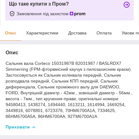
Що таке купити з Пром?
Замовлення під захистом
Опис
Характеристики
Доставка
Оплата
Умови п
Опис
Сальник вала Corteco 15031987B 82031987 / BASLRDX7
Simmerring (FPM-фторвмісний каучук з пилозахисним краєм).
Застосовується як Сальник колінвала передній, Сальник
розподвала передній, Сальник КПП передній, Сальник
диференціала, Сальник проміжного валу для DAEWOO,
FORD, Внутрішній діаметр - 42мм., зовнішній діаметр - 56мм.,
висота - 7мм., тип кручения-праве, оригінальні номери:
94580413, 1438274, 1494440, 1613211, 1614994, 1669254,
3449816, 6078801, 6723376, 70HM6700A1A, 7334625,
86HM6700A5A, 86HM6700AA, 92TM6700A1A
Приховати