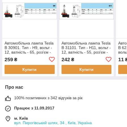
Автомобільна лампа Tesla
Автомобільна лампа Tesla
Авто
B 30901. Тип - H9, вольт -
B 31101. Тип - H11, вольт -
B 62
12, ватність - 65, роз'єм -
12, ватність - 55, роз'єм -
вольт
PGJ19-5, відмінність -
PGJ19-2, відмінність -
роз'
259
242
11
₴
₴
+50% света
+50% света
Купити
Купити
Про нас
100% позитивних з 342 відгуків за рік
Працює з 11.09.2017
м. Київ
вул. Пирогівський шлях, 34 , Київ, Україна