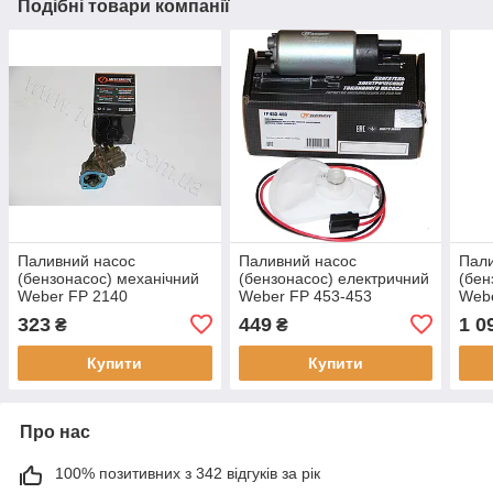
Подібні товари компанії
Паливний насос
Паливний насос
Пали
(бензонасос) механічний
(бензонасос) електричний
(бен
Weber FP 2140
Weber FP 453-453
Webe
323
449
1 0
₴
₴
Купити
Купити
Про нас
100% позитивних з 342 відгуків за рік