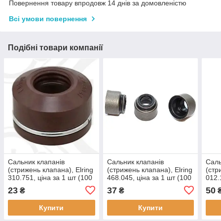
Повернення товару впродовж 14 днів за домовленістю
Всі умови повернення
Подібні товари компанії
Cальник клапанів
Cальник клапанів
Cаль
(стрижень клапана), Elring
(стрижень клапана), Elring
(стр
310.751, ціна за 1 шт (100
468.045, ціна за 1 шт (100
012.
шт в упаковці),
шт в упаковці),
шт в
23
37
50
₴
₴
застосовується:
застосовується:
заст
MERCEDES-BENZ, PUCH,
MERCEDES-BENZ,
INFI
Купити
Купити
HANOMAG