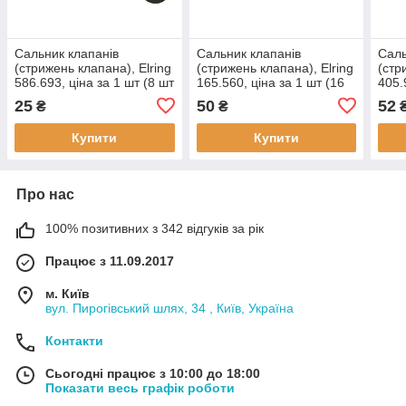
Cальник клапанів
Cальник клапанів
Cаль
(стрижень клапана), Elring
(стрижень клапана), Elring
(стр
586.693, ціна за 1 шт (8 шт
165.560, ціна за 1 шт (16
405.
в упаковці),
шт в упаковці),
шт в
25
50
52
₴
₴
застосовується:
застосовується:
заст
CHEVROLET Aveo 1.5 8V
CHEVROLET, Aveo 1.4 16V
Amu
Купити
Купити
(T200),
Про нас
100% позитивних з 342 відгуків за рік
Працює з 11.09.2017
м. Київ
вул. Пирогівський шлях, 34 , Київ, Україна
Контакти
Сьогодні працює з 10:00 до 18:00
Показати весь графік роботи