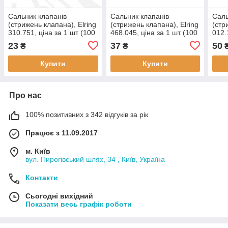
Cальник клапанів
Cальник клапанів
Cаль
(стрижень клапана), Elring
(стрижень клапана), Elring
(стр
310.751, ціна за 1 шт (100
468.045, ціна за 1 шт (100
012.
шт в упаковці),
шт в упаковці),
шт в
23
37
50
₴
₴
застосовується:
застосовується:
заст
MERCEDES-BENZ, PUCH,
MERCEDES-BENZ,
INFI
Купити
Купити
HANOMAG
Про нас
100% позитивних з 342 відгуків за рік
Працює з 11.09.2017
м. Київ
вул. Пирогівський шлях, 34 , Київ, Україна
Контакти
Сьогодні вихідний
Показати весь графік роботи