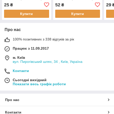
в упаковці),
шт в упаковці),
в уп
25
52
29
₴
₴
застосовується:
застосовується: CHERY
заст
CHEVROLET Aveo 1.5 8V
Amulet, CATERHAM,
MOT
Купити
Купити
(T200),
Про нас
100% позитивних з 338 відгуків за рік
Працює з 11.09.2017
м. Київ
вул. Пирогівський шлях, 34 , Київ, Україна
Контакти
Сьогодні вихідний
Показати весь графік роботи
Про нас
Контакти