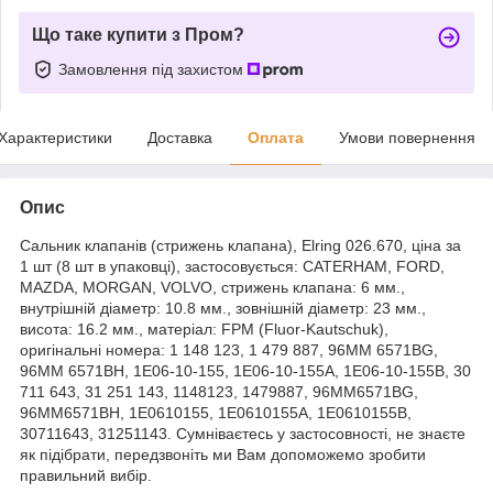
Що таке купити з Пром?
Замовлення під захистом
Характеристики
Доставка
Оплата
Умови повернення
Опис
Cальник клапанів (стрижень клапана), Elring 026.670, ціна за
1 шт (8 шт в упаковці), застосовується: CATERHAM, FORD,
MAZDA, MORGAN, VOLVO, стрижень клапана: 6 мм.,
внутрішній діаметр: 10.8 мм., зовнішній діаметр: 23 мм.,
висота: 16.2 мм., матеріал: FPM (Fluor-Kautschuk),
оригінальні номера: 1 148 123, 1 479 887, 96MM 6571BG,
96MM 6571BH, 1E06-10-155, 1E06-10-155A, 1E06-10-155B, 30
711 643, 31 251 143, 1148123, 1479887, 96MM6571BG,
96MM6571BH, 1E0610155, 1E0610155A, 1E0610155B,
30711643, 31251143. Сумніваєтесь у застосовності, не знаєте
як підібрати, передзвоніть ми Вам допоможемо зробити
правильний вибір.