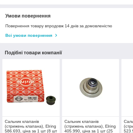
Умови повернення
Повернення товару впродовж 14 днів за домовленістю
Всі умови повернення
Подібні товари компанії
Cальник клапанів
Cальник клапанів
Cаль
(стрижень клапана), Elring
(стрижень клапана), Elring
(стр
586.693, ціна за 1 шт (8 шт
405.990, ціна за 1 шт (25
523.