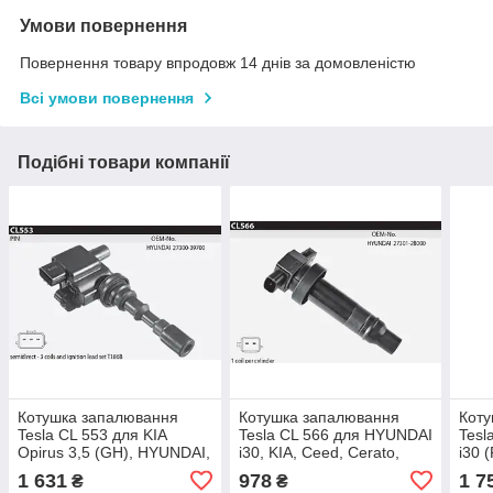
Умови повернення
Повернення товару впродовж 14 днів за домовленістю
Всі умови повернення
Подібні товари компанії
Котушка запалювання
Котушка запалювання
Коту
Tesla CL 553 для KIA
Tesla CL 566 для HYUNDAI
Tesl
Opirus 3,5 (GH), HYUNDAI,
i30, KIA, Ceed, Cerato,
i30 
оригінальні номери:
оригінальні номери:
(ED)
1 631
978
1 7
₴
₴
27300-39700
27301-2B000,
2730