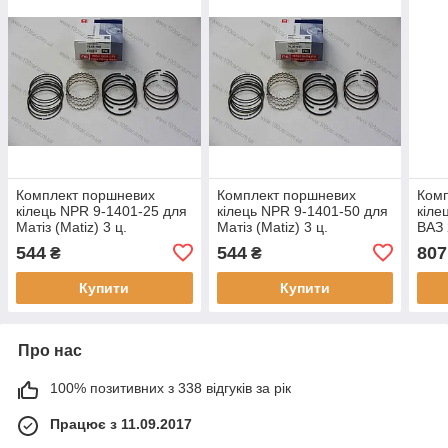
Комплект поршневих
Комплект поршневих
Ком
кілець NPR 9-1401-25 для
кілець NPR 9-1401-50 для
кіле
Матіз (Matiz) 3 ц.
Матіз (Matiz) 3 ц.
ВАЗ 
маслоз'ємне-сталь
маслоз'ємне-сталь
2108
544
544
807
₴
₴
(набірне), 68.75 (1,2 x 1,5
(набірне), 69.00 (1,2 x 1,5
(наб
х 3.
Купити
Купити
Про нас
100% позитивних з 338 відгуків за рік
Працює з 11.09.2017