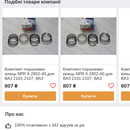
Подібні товари компанії
Комплект поршневих
Комплект поршневих
Ком
кілець NPR 9-2802-40 для
кілець NPR 9-2802-60 для
кіле
ВАЗ 2101-2107, ВАЗ
ВАЗ 2101-2107, ВАЗ
ВАЗ 
21081 маслоз'ємне-сталь
21081 маслоз'ємне-сталь
2108
807
807
807
₴
₴
(набірне), 76.40 (1.5
(набірне), 76.60 (1.5
(наб
Купити
Купити
Про нас
100% позитивних з 342 відгуків за рік