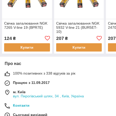
Свічка запалювання NGK
Свічка запалювання NGK
Свіч
7265 V-line 19 (BPR7E)
5932 V-line 21 (BUR5ET-
2470
10)
124
207
207
₴
₴
Купити
Купити
Про нас
100% позитивних з 338 відгуків за рік
Працює з 11.09.2017
м. Київ
вул. Пирогівський шлях, 34 , Київ, Україна
Контакти
Сьогодні вихідний