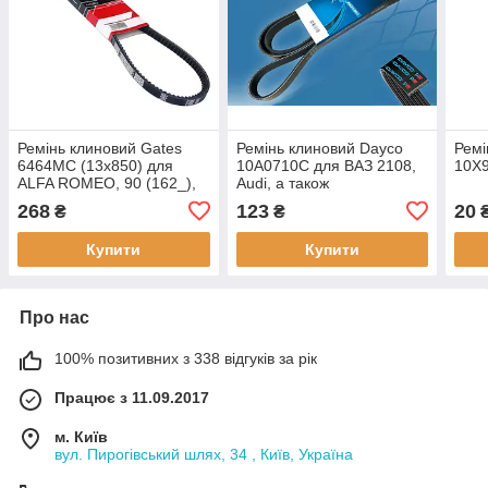
Ремінь клиновий Gates
Ремінь клиновий Dayco
Ремі
6464MC (13х850) для
10A0710C для ВАЗ 2108,
10X9
ALFA ROMEO, 90 (162_),
Audi, а також
155, 164, 75, ARO, 240-
застосовується: Citroen,
268
123
20
₴
₴
244, BMW, 3 Series, 5
Fiat, Ford, Honda, Lancia,
Series, 7 Series,
Peugeot, Porsche,
Купити
Купити
Про нас
100% позитивних з 338 відгуків за рік
Працює з 11.09.2017
м. Київ
вул. Пирогівський шлях, 34 , Київ, Україна