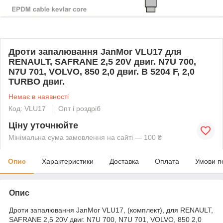
Дроти запалювання JanMor VLU17 для
RENAULT, SAFRANE 2,5 20V двиг. N7U 700,
N7U 701, VOLVO, 850 2,0 двиг. B 5204 F, 2,0
TURBO двиг.
Немає в наявності
Код: VLU17
Опт і роздріб
Ціну уточнюйте
Мінімальна сума замовлення на сайті — 100 ₴
Опис
Характеристики
Доставка
Оплата
Умови п
Опис
Дроти запалювання JanMor VLU17, (комплект), для RENAULT,
SAFRANE 2,5 20V двиг. N7U 700, N7U 701, VOLVO, 850 2,0