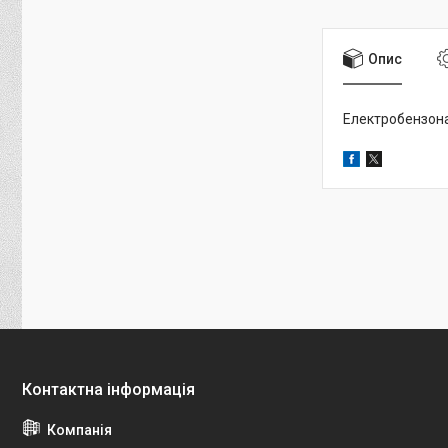
Опис
Електробензона