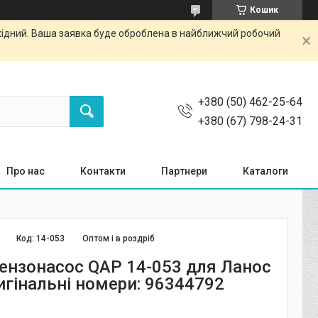
Кошик
ихідний. Ваша заявка буде оброблена в найближчий робочий
+380 (50) 462-25-64
+380 (67) 798-24-31
Про нас
Контакти
Партнери
Каталоги
Код:
14-053
Оптом і в роздріб
ензонасос QAP 14-053 для Ланос
игінальні номери: 96344792