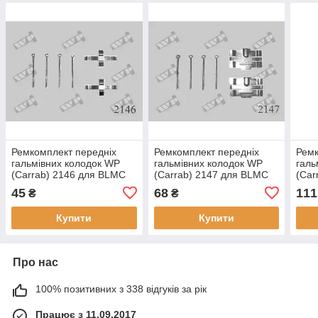
Ремкомплект передніх
Ремкомплект передніх
Ремк
гальмівних колодок WP
гальмівних колодок WP
галь
(Carrab) 2146 для BLMC
(Carrab) 2147 для BLMC
(Car
(Austin Morris) Metro,
(Austin Morris) Metro,
(Aus
45
68
111
₴
₴
Rover Metro, 80-90, крос-
Rover Metro, 80-90, крос-
Mont
код за Quick
код за Quick
Mont
Купити
Купити
Про нас
100% позитивних з 338 відгуків за рік
Працює з 11.09.2017