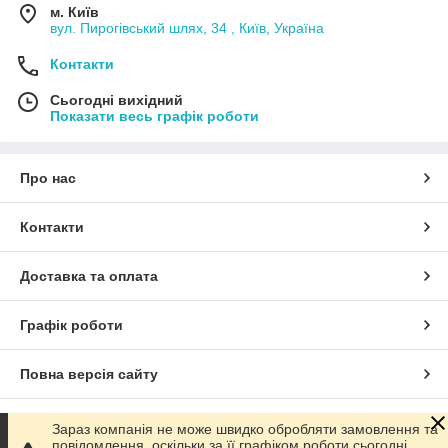
м. Київ
вул. Пирогівський шлях, 34 , Київ, Україна
Контакти
Сьогодні вихідний
Показати весь графік роботи
Про нас
Контакти
Доставка та оплата
Графік роботи
Повна версія сайту
Сайт створено на маркетплейсі
Prom.ua
Зараз компанія не може швидко обробляти замовлення та
повідомлення, оскільки за її графіком роботи сьогодні