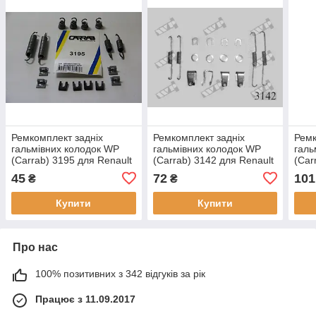
Ремкомплект задніх
Ремкомплект задніх
Ремк
гальмівних колодок WP
гальмівних колодок WP
галь
(Carrab) 3195 для Renault
(Carrab) 3142 для Renault
(Car
R4, R5, R6, для Peugeot
R12, R15, R17, крос-код за
626,
45
72
101
₴
₴
204, 304, крос-код за
Quick Brake 557
код 
Quick Brake 550
Купити
Купити
Про нас
100% позитивних з 342 відгуків за рік
Працює з 11.09.2017