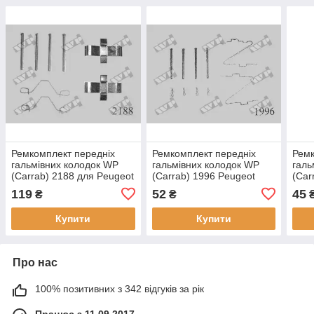
Ремкомплект передніх
Ремкомплект передніх
Ремк
гальмівних колодок WP
гальмівних колодок WP
галь
(Carrab) 2188 для Peugeot
(Carrab) 1996 Peugeot
(Car
505, 604, крос-код за
204, 304, Talbot Horizon,
R4, 
119
52
45
₴
₴
Quick Brake 1138
Rancho, крос-код за Quick
204,
Brake 998
Quic
Купити
Купити
Про нас
100% позитивних з 342 відгуків за рік
Працює з 11.09.2017