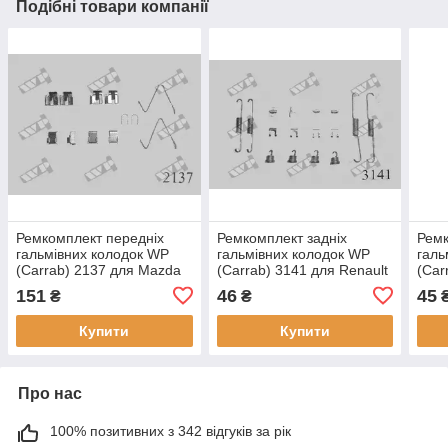
Подібні товари компанії
Ремкомплект передніх
Ремкомплект задніх
Ремк
гальмівних колодок WP
гальмівних колодок WP
галь
(Carrab) 2137 для Mazda
(Carrab) 3141 для Renault
(Car
929 79-83, крос-код за
R4, R5, R6, крос-код за
R4, 
151
46
45
₴
₴
Quick Brake 1069
Quick Brake 553
204,
Quic
Купити
Купити
Про нас
100% позитивних з 342 відгуків за рік