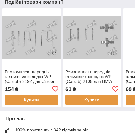
Подібні товари компанії
Ремкомплект передніх
Ремкомплект передніх
Ремк
гальмівних колодок WP
гальмівних колодок WP
галь
(Carrab) 2192 для Citroen
(Carrab) 2105 для BMW
(Car
CX 74-90, крос-код за
E21 model
BX, 
154
61
69
₴
₴
Quick Brake 1112
315/316/318/318i/320-
Brak
6/320i, крос-код за Quick
Купити
Купити
Brake
Про нас
100% позитивних з 342 відгуків за рік