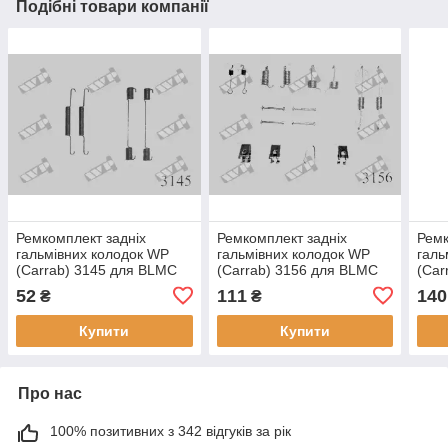
Подібні товари компанії
Ремкомплект задніх
Ремкомплект задніх
Ремк
гальмівних колодок WP
гальмівних колодок WP
галь
(Carrab) 3145 для BLMC
(Carrab) 3156 для BLMC
(Car
(Austin Morris) Metro, Mini,
(Austin Morris) Maestro,
Celi
52
111
140
₴
₴
Rover Metro, Mini, крос-
Montego, Rover Maestro,
Sup
код за Quick
Montego, крос-код
ST/R
Купити
Купити
код
Про нас
100% позитивних з 342 відгуків за рік