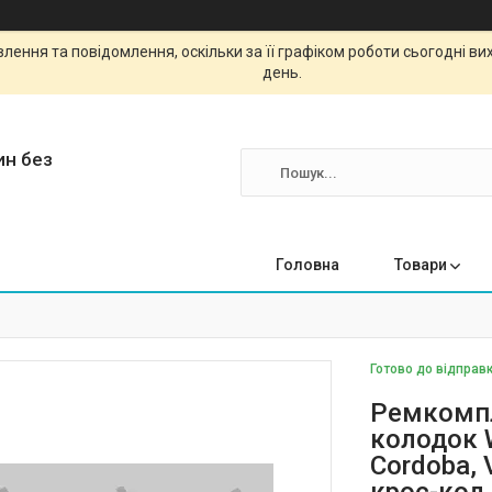
ення та повідомлення, оскільки за її графіком роботи сьогодні в
день.
ин без
Головна
Товари
Готово до відправк
Ремкомпл
колодок W
Cordoba, 