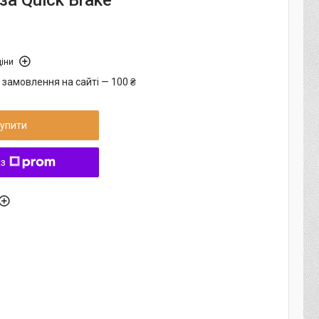
за Quick Brake
іни
 замовлення на сайті — 100 ₴
упити
 з