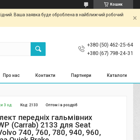
Кошик
ихідний. Ваша заявка буде оброблена в найближчий робочий
+380 (50) 462-25-64
+380 (67) 798-24-31
Про нас
Контакти
Партнери
Каталоги
и 3 од.
Код:
2133
Оптом і в роздріб
ект передніх гальмівних
P (Carrab) 2133 для Seat
Volvo 740, 760, 780, 940, 960,