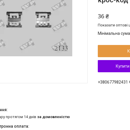
крос-код 
36 ₴
Показати оптові ц
Мінімальна сума
К
Купити
+380677982431
ару протягом 14 днів
за домовленістю