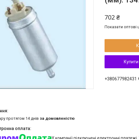
(мм): 134
702 ₴
Показати оптові ц
К
Купити
+380677982431
ару протягом 14 днів
за домовленістю
У компанії підключені електронні платежі