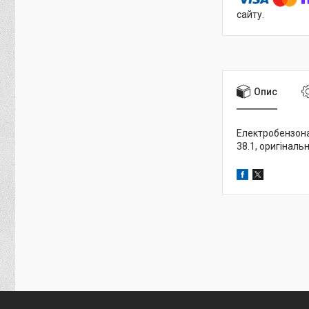
сайту.
Опис
Електробензонас
38.1, оригіналь