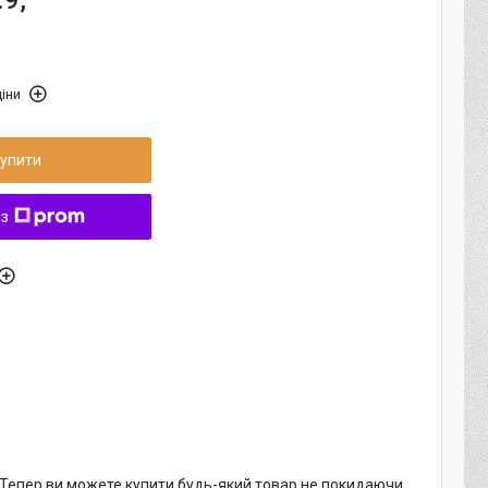
.9,
іни
упити
 з
. Тепер ви можете купити будь-який товар не покидаючи