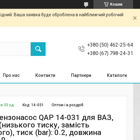
Кошик
ихідний. Ваша заявка буде оброблена в найближчий робочий
+380 (50) 462-25-64
+380 (67) 798-24-31
Про нас
Контакти
Партнери
Каталоги
и 33 од.
Код:
14-031
Оптом і в роздріб
ензонасос QAP 14-031 для ВАЗ,
(низького тиску, замість
го), тиск (bar): 0.2, довжина