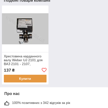
Подібні товари компанії
Хрестовина карданного
валу Weber UJ 2101 для
ВАЗ 2101 - 2107,
зовнішній діаметр
137
₴
підшипника, мм: 23,8,
відстань між торцями
Купити
Про нас
100% позитивних з 342 відгуків за рік