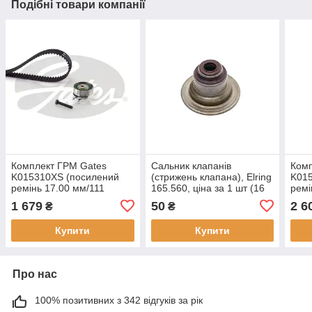
Подібні товари компанії
Комплект ГРМ Gates
Cальник клапанів
Комп
K015310XS (посилений
(стрижень клапана), Elring
K01
ремінь 17.00 мм/111
165.560, ціна за 1 шт (16
ремі
зуб.+1 натяжний ролик з
шт в упаковці),
зуб.
1 679
50
2 6
₴
₴
кріпильними матеріалами)
застосовується:
натя
(7883-11126) для
CHEVROLET, Aveo 1.4 16V
крон
Купити
Купити
1118
Про нас
100% позитивних з 342 відгуків за рік