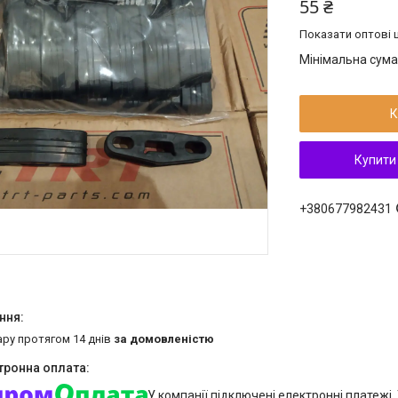
55 ₴
Показати оптові ц
Мінімальна сума
К
Купити
+380677982431
ару протягом 14 днів
за домовленістю
У компанії підключені електронні платежі