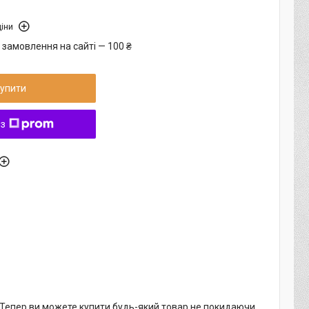
іни
 замовлення на сайті — 100 ₴
упити
 з
. Тепер ви можете купити будь-який товар не покидаючи