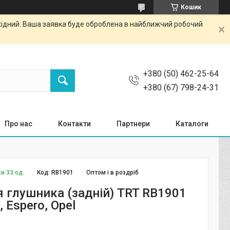
Кошик
ихідний. Ваша заявка буде оброблена в найближчий робочий
+380 (50) 462-25-64
+380 (67) 798-24-31
Про нас
Контакти
Партнери
Каталоги
и 33 од.
Код:
RB1901
Оптом і в роздріб
я глушника (задній) TRT RB1901
, Espero, Opel