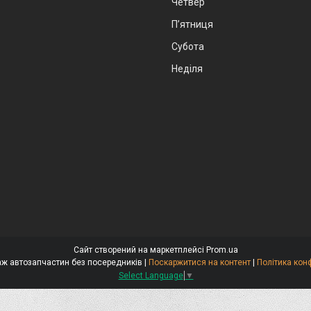
Четвер
Пʼятниця
Субота
Неділя
Сайт створений на маркетплейсі
Prom.ua
Стокар-продаж автозапчастин без посередників |
Поскаржитися на контент
|
Політика кон
Select Language
▼