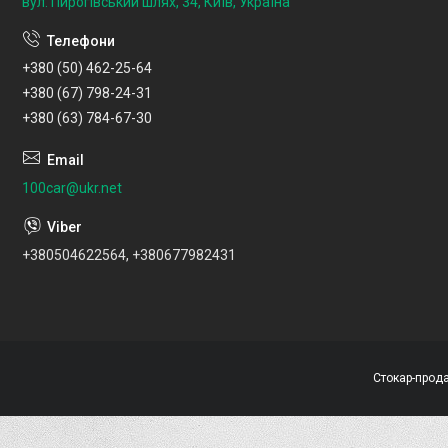
вул. Пирогівський шлях, 34, Київ, Україна
+380 (50) 462-25-64
+380 (67) 798-24-31
+380 (63) 784-67-30
100car@ukr.net
+380504622564, +380677982431