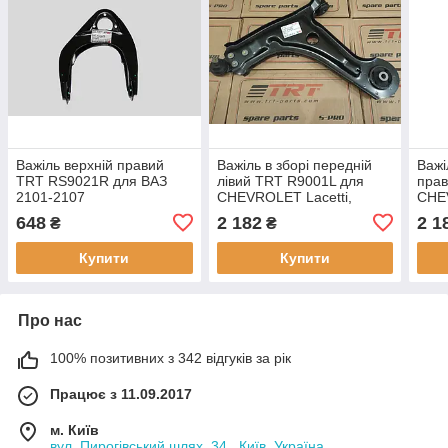
Важіль верхній правий
Важіль в зборі передній
Важі
TRT RS9021R для ВАЗ
лівий TRT R9001L для
пра
2101-2107
CHEVROLET Lacetti,
CHEV
Nubira, (j200), DAEWOO
Nubi
648
2 182
2 1
₴
₴
Gentra, Lacetti
Gent
Купити
Купити
Про нас
100% позитивних з 342 відгуків за рік
Працює з 11.09.2017
м. Київ
вул. Пирогівський шлях, 34 , Київ, Україна