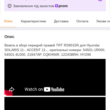
Замовлення під захистом
Опис
Характеристики
Доставка
Оплата
Умови п
Опис
Важіль в зборі передній правий TRT RS9015R для Hyundai
SOLARIS 11-, ACCENT 11-,, оригінальні номери: 54501-1R000,
54501-4L000, 21847AP, CQKH94R, 1224SBRH, HY298