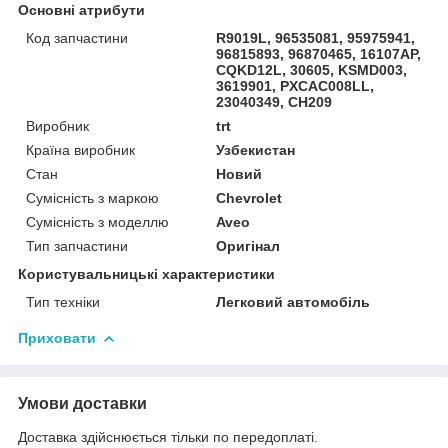
Основні атрибути
Код запчастини
R9019L, 96535081, 95975941,
96815893, 96870465, 16107AP,
CQKD12L, 30605, KSMD003,
3619901, PXCAC008LL,
23040349, CH209
Виробник
trt
Країна виробник
Узбекистан
Стан
Новий
Сумісність з маркою
Chevrolet
Сумісність з моделлю
Aveo
Тип запчастини
Оригінал
Користувальницькі характеристики
Тип техніки
Легковий автомобіль
Приховати
Умови доставки
Доставка здійснюється тільки по передоплаті.