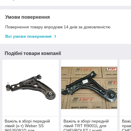
Умови повернення
Повернення товару впродовж 14 днів за домовленістю
Всі умови повернення
Подібні товари компанії
Важіль в зборі передній
Важіль в зборі передній
Важі
лівий (к-т) Weber SS
лівий TRT R9001L для
пра
96535081D для
CHEVROLET Lacetti,
CHEV