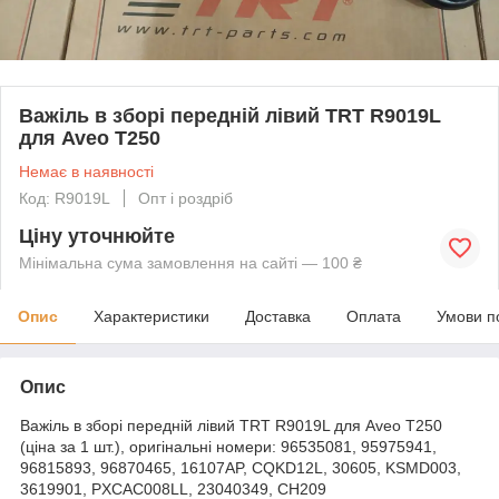
Важіль в зборі передній лівий TRT R9019L
для Aveo T250
Немає в наявності
Код: R9019L
Опт і роздріб
Ціну уточнюйте
Мінімальна сума замовлення на сайті — 100 ₴
Опис
Характеристики
Доставка
Оплата
Умови п
Опис
Важіль в зборі передній лівий TRT R9019L для Aveo T250
(ціна за 1 шт.), оригінальні номери: 96535081, 95975941,
96815893, 96870465, 16107AP, CQKD12L, 30605, KSMD003,
3619901, PXCAC008LL, 23040349, CH209