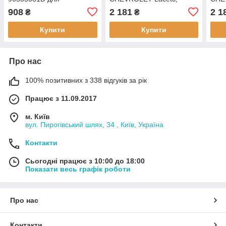
CHEVROLET Aveo,
Nubira, (j200), DAEWOO
Nubi
908
2 181
2 1
₴
₴
оригінальні номери:
Gentra, Lacetti
Gent
96535081D.
Купити
Купити
Про нас
100% позитивних з 338 відгуків за рік
Працює з 11.09.2017
м. Київ
вул. Пирогівський шлях, 34 , Київ, Україна
Контакти
Сьогодні працює з 10:00 до 18:00
Показати весь графік роботи
Про нас
Контакти