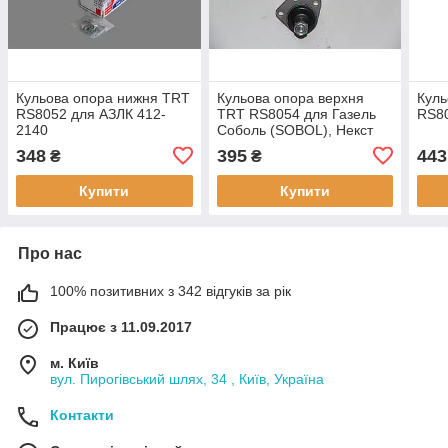
Кульова опора нижня TRT
Кульова опора верхня
Куль
RS8052 для АЗЛК 412-
TRT RS8054 для Газель
RS80
2140
Соболь (SOBOL), Некст
(NEXT) (від 1998),
348
395
443
₴
₴
оригінальні номери:
A21R23.2904414
Купити
Купити
Про нас
100% позитивних з 342 відгуків за рік
Працює з 11.09.2017
м. Київ
вул. Пирогівський шлях, 34 , Київ, Україна
Контакти