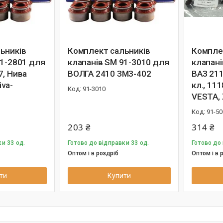
ьників
Комплект сальників
Компле
91-2801 для
клапанів SM 91-3010 для
клапані
7, Нива
ВОЛГА 2410 ЗМЗ-402
ВАЗ 211
iva-
кл., 111
91-3010
VESTA, 
91-50
203 ₴
314 ₴
и 33 од.
Готово до відправки 33 од.
Готово до 
Оптом і в роздріб
Оптом і в 
ти
Купити