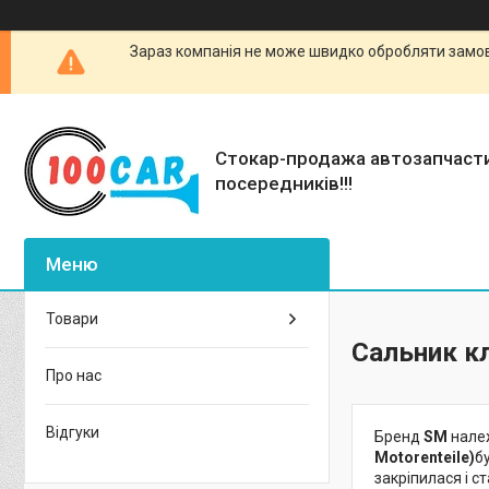
Зараз компанія не може швидко обробляти замовл
Стокар-продажа автозапчаст
посередників!!!
Товари
Сальник к
Про нас
Відгуки
Бренд
SM
належ
Motorenteile)
б
закріпилася і с