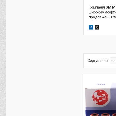
Компанія
SM Mo
широким асортим
продовження те