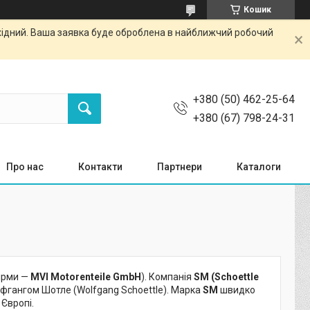
Кошик
ихідний. Ваша заявка буде оброблена в найближчий робочий
+380 (50) 462-25-64
+380 (67) 798-24-31
Про нас
Контакти
Партнери
Каталоги
ірми —
MVI Motorenteile GmbH
). Компанія
SM
(Schoettle
ьфгангом Шотле (Wolfgang Schoettle). Марка
SM
швидко
 Європі.