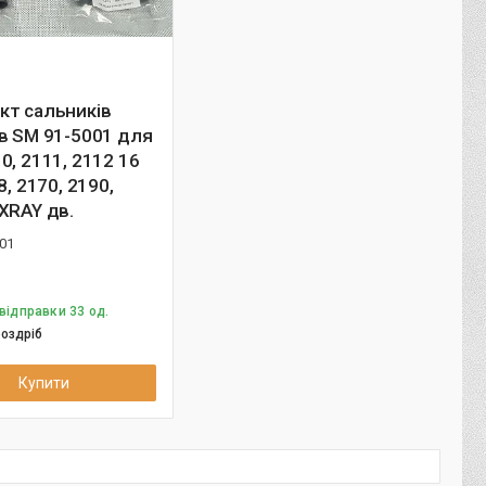
кт сальників
в SM 91-5001 для
0, 2111, 2112 16
8, 2170, 2190,
XRAY дв.
01
відправки 33 од.
роздріб
Купити