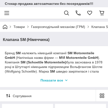
Стокар-продажа автозапчастин без посередників!!!
Товари
Газорозподільний механізм (ГРМ)
Клапана S
Клапана SM (Німеччина)
Бренд
SM
належить німецькій компанії
SM Motorenteile
GmbH
(Напічніша назва фірми —
MVI Motorenteile GmbH
).
Компанія
SM
(Schoettle Motorenteile)
була заснована в 1978
році в Штутгарті німецьким підприємцем Вольфгангом Шотле
(Wolfgang Schoettle). Марка
SM
швидко закріпилася і стала
відомою торговою маркою, спочатку в Німеччині, а потім і в
Показати все
усій Європі.
Компанія
SM Motorenteile
Безпечно працює на світовому
автомобільному ринку вже понад 30 років. Уся продукція
Сортування
компанії вирізняється широким асортиментом і високою
якістю. Провідні інженери компанії розробили різні передові