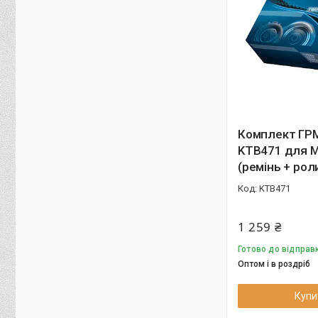
Комплект ГРМ
KTB471 для Ma
(ремінь + рол
KTB471
1 259 ₴
Готово до відправк
Оптом і в роздріб
Купи