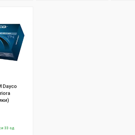
 Dayco
iora
ики)
и 33 од.