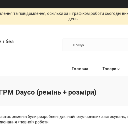
ення та повідомлення, оскільки за її графіком роботи сьогодні в
день.
ин без
Головна
Товари
РМ Dayco (ремінь + розміри)
стих ременів були розроблені для найпопулярніших застосувань, га
иконання «повної» роботи.