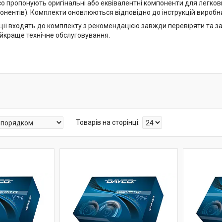
 пропонують оригінальні або еквівалентні компоненти для легкових
понентів). Комплекти оновлюються відповідно до інструкцій виробн
укції входять до комплекту з рекомендацією завжди перевіряти та 
йкраще технічне обслуговування.