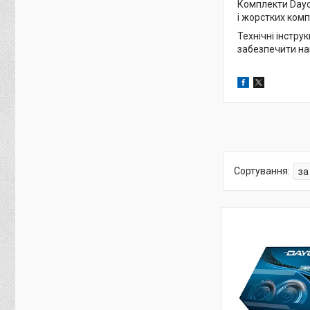
Комплекти Dayco
і жорстких ком
Технічні інстр
забезпечити на