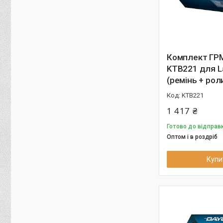
Комплект ГРМ
KTB221 для L
(ремінь + рол
KTB221
1 417 ₴
Готово до відправк
Оптом і в роздріб
Купи