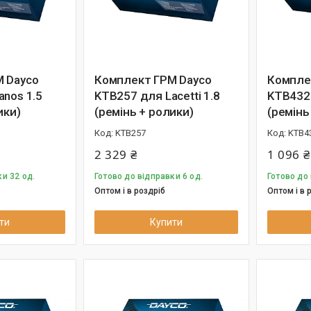
 Dayco
Комплект ГРМ Dayco
Компле
anos 1.5
KTB257 для Lacetti 1.8
KTB432 
ики)
(ремінь + ролики)
(ремінь
KTB257
KTB4
2 329 ₴
1 096 ₴
и 32 од.
Готово до відправки 6 од.
Готово до 
Оптом і в роздріб
Оптом і в 
ти
Купити