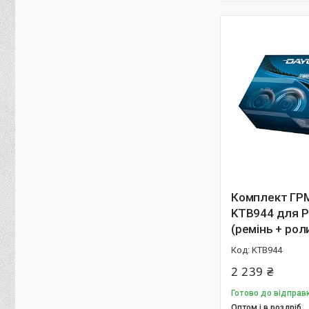
Комплект ГРМ
KTB944 для Pr
(ремінь + рол
KTB944
2 239 ₴
Готово до відправк
Оптом і в роздріб