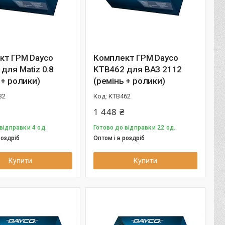
кт ГРМ Dayco
Комплект ГРМ Dayco
для Matiz 0.8
KTB462 для ВАЗ 2112
 + ролики)
(ремінь + ролики)
32
KTB462
1 448 ₴
відправки 4 од.
Готово до відправки 22 од.
роздріб
Оптом і в роздріб
Купити
Купити