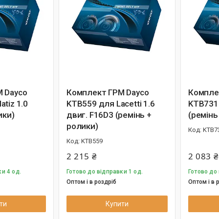
 Dayco
Комплект ГРМ Dayco
Компле
tiz 1.0
KTB559 для Lacetti 1.6
KTB731
ики)
двиг. F16D3 (ремінь +
(ремінь
ролики)
KTB7
KTB559
2 215 ₴
2 083 ₴
и 4 од.
Готово до відправки 1 од.
Готово до 
Оптом і в роздріб
Оптом і в 
ти
Купити