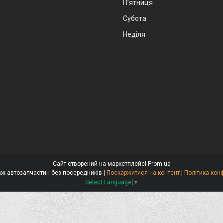
Пʼятниця
Субота
Неділя
Сайт створений на маркетплейсі
Prom.ua
Стокар-продаж автозапчастин без посередників |
Поскаржитися на контент
|
Політика кон
Select Language
▼