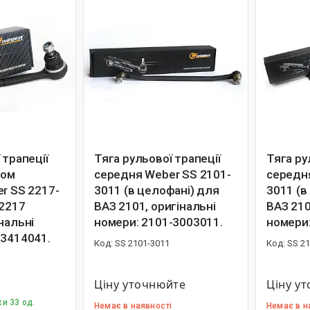
 трапеції
Тяга рульової трапеції
Тяга ру
ром
середня Weber SS 2101-
середня
r SS 2217-
3011 (в целофані) для
3011 (в
 2217
ВАЗ 2101, оригінальні
ВАЗ 210
нальні
номери: 2101-3003011.
номери:
-3414041.
SS 2101-3011
SS 21
Ціну уточнюйте
Ціну у
и 33 од.
Немає в наявності
Немає в н