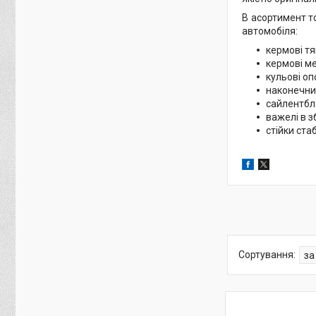
В асортимент то
автомобіля:
кермові тя
кермові ме
кульові оп
наконечник
сайлентбл
важелі в з
стійки ста