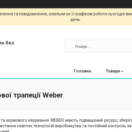
ення та повідомлення, оскільки за її графіком роботи сьогодні в
день.
ин без
Головна
Товари
вої трапеції Weber
и та кермового керування WEBER мають підвищений ресурс, зберіг
истання новітніх технологій виробництва та постійний контроль як
ьним.