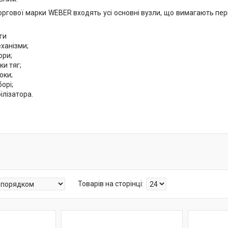
ргової марки WEBER входять усі основні вузли, що вимагають періо
ги
ханізми;
ори;
и тяг;
оки;
борі;
білізатора.