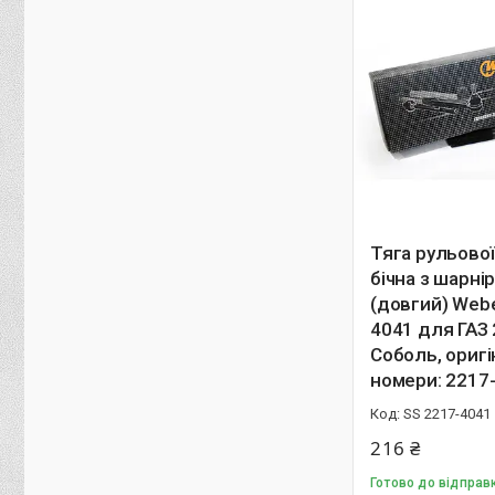
Тяга рульової
бічна з шарні
(довгий) Webe
4041 для ГАЗ
Соболь, оригі
номери: 2217
SS 2217-4041
216 ₴
Готово до відправк