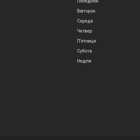
Понеділок
Вівторок
Середа
Четвер
Пʼятниця
Субота
Неділя