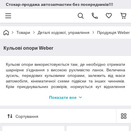
Стокар-продажа автозапчастин без посередників!!!
Товари
Деталі ходової, управління
Продукція Weber
Кульові опори Weber
Кульові опори використовуються там, де необхідно отримати
шарнірне з'єднання з високою рухливістю ланок. Величина
зусиль, передових кульовими опорами, залежить від маси
автомобіля, кінематичної схеми підвіски та інших чинників.
Крім приєднувальних розмірів, нормується кут відхилення
пальця опори в різних напрямках, зносостійкість і зусилля на
Показати все
виривання й вичавлювання пальця.
Головна деталь опори — її кульовий палець. Саме його
довговічність визначає ресурс усієї деталі та залежить від
Сортування
матеріалу та технології виготовлення. Необхідно, щоб
кульовий палець і корпус у зонах контакту з підшипником
були піддані загартуванню, а поверхневий шар підшипника