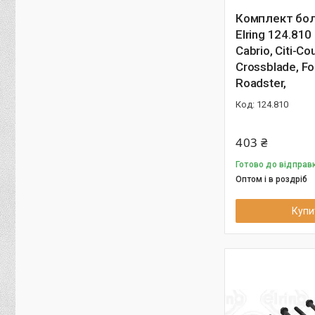
Комплект бол
Elring 124.810
Cabrio, Citi-Co
Crossblade, Fo
Roadster,
124.810
403 ₴
Готово до відправк
Оптом і в роздріб
Купи