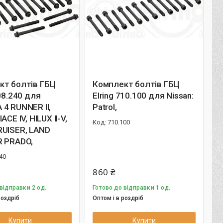
кт болтів ГБЦ
Комплект болтів ГБЦ
708.240 для
Elring 710.100 для Nissan:
4 RUNNER II,
Patrol,
ACE IV, HILUX II-V,
710.100
RUISER, LAND
R PRADO,
40
860 ₴
відправки 2 од.
Готово до відправки 1 од.
роздріб
Оптом і в роздріб
Купити
Купити