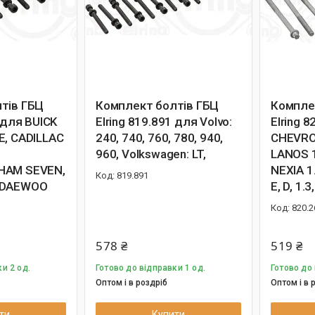
тів ГБЦ
Комплект болтів ГБЦ
Компле
0 для BUICK
Elring 819.891 для Volvo:
Elring 
E, CADILLAC
240, 740, 760, 780, 940,
CHEVRO
960, Volkswagen: LT,
LANOS 1
HAM SEVEN,
NEXIA 1
819.891
 DAEWOO
E, D, 1.
820.2
578 ₴
519 ₴
и 2 од.
Готово до відправки 1 од.
Готово до 
Оптом і в роздріб
Оптом і в 
ти
Купити