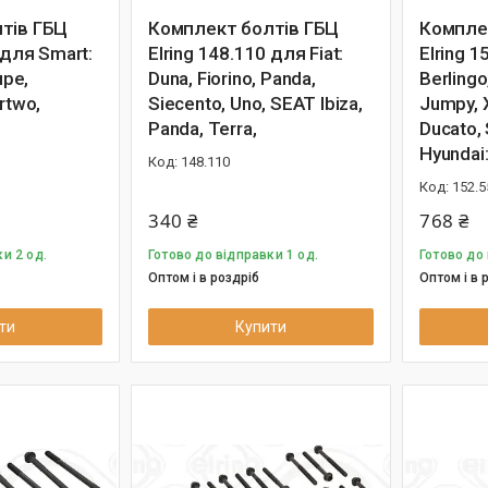
тів ГБЦ
Комплект болтів ГБЦ
Компле
 для Smart:
Elring 148.110 для Fiat:
Elring 1
upe,
Duna, Fiorino, Panda,
Berlingo
rtwo,
Siecento, Uno, SEAT Ibiza,
Jumpy, X
Panda, Terra,
Ducato, 
Hyundai
148.110
152.5
340 ₴
768 ₴
и 2 од.
Готово до відправки 1 од.
Готово до 
Оптом і в роздріб
Оптом і в 
ти
Купити