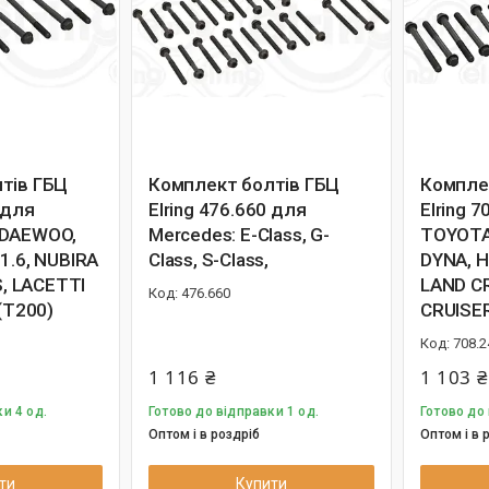
тів ГБЦ
Комплект болтів ГБЦ
Компле
 для
Elring 476.660 для
Elring 
 DAEWOO,
Mercedes: E-Class, G-
TOYOTA 
1.6, NUBIRA
Class, S-Class,
DYNA, HI
S, LACETTI
LAND C
476.660
 (T200)
CRUISE
708.2
1 116 ₴
1 103 ₴
и 4 од.
Готово до відправки 1 од.
Готово до 
Оптом і в роздріб
Оптом і в 
ти
Купити