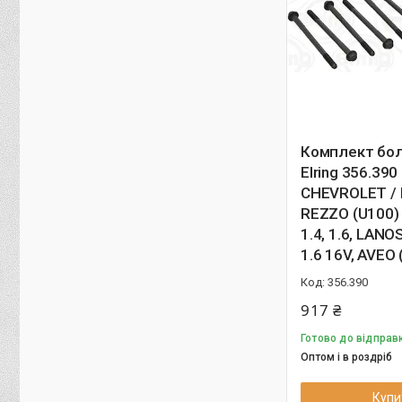
Комплект бол
Elring 356.390
CHEVROLET /
REZZO (U100) 
1.4, 1.6, LANO
1.6 16V, AVEO
356.390
917 ₴
Готово до відправк
Оптом і в роздріб
Купи