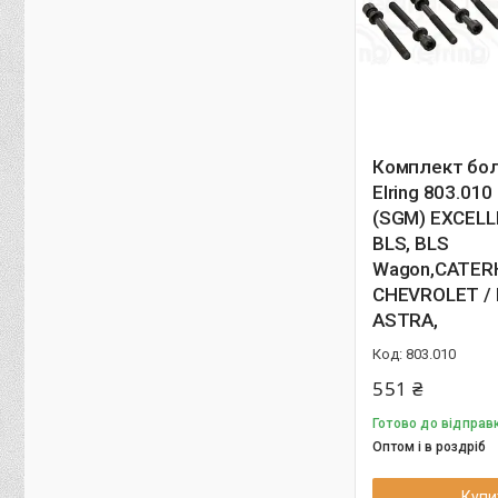
Комплект бол
Elring 803.01
(SGM) EXCELL
BLS, BLS
Wagon,CATER
CHEVROLET /
ASTRA,
803.010
551 ₴
Готово до відправк
Оптом і в роздріб
Купи