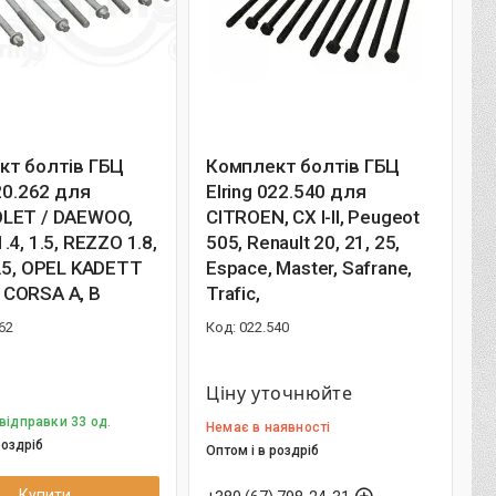
кт болтів ГБЦ
Комплект болтів ГБЦ
820.262 для
Elring 022.540 для
LET / DAEWOO,
CITROEN, CX I-II, Peugeot
.4, 1.5, REZZO 1.8,
505, Renault 20, 21, 25,
.5, OPEL KADETT
Espace, Master, Safrane,
3, CORSA A, B
Trafic,
62
022.540
Ціну уточнюйте
відправки 33 од.
Немає в наявності
роздріб
Оптом і в роздріб
Купити