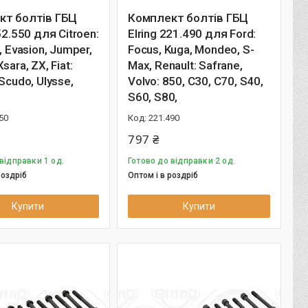
кт болтів ГБЦ
Комплект болтів ГБЦ
52.550 для Citroen:
Elring 221.490 для Ford:
, Evasion, Jumper,
Focus, Kuga, Mondeo, S-
sara, ZX, Fiat:
Max, Renault: Safrane,
Scudo, Ulysse,
Volvo: 850, C30, C70, S40,
:
S60, S80,
50
221.490
797 ₴
відправки 1 од.
Готово до відправки 2 од.
роздріб
Оптом і в роздріб
Купити
Купити