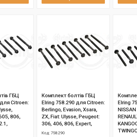
тів ГБЦ
Комплект болтів ГБЦ
Компле
 для Citroen:
Elring 758.290 для Citroen:
Elring 
lysse,
Berlingo, Evasion, Xsara,
NISSAN
605, 806,
ZX, Fiat: Ulysse, Peugeot:
RENAULT 
2.1,
306, 406, 806, Expert,
KANGOO,
TWINGO 
758.290