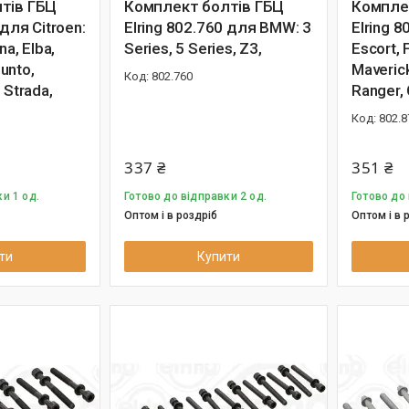
тів ГБЦ
Комплект болтів ГБЦ
Компле
 для Citroen:
Elring 802.760 для BMW: 3
Elring 8
na, Elba,
Series, 5 Series, Z3,
Escort, 
Punto,
Maverick
802.760
 Strada,
Ranger, 
802.8
337 ₴
351 ₴
и 1 од.
Готово до відправки 2 од.
Готово до 
Оптом і в роздріб
Оптом і в 
ти
Купити