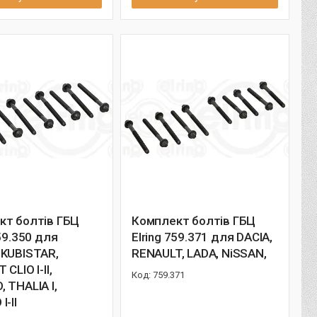
кт болтів ГБЦ
Комплект болтів ГБЦ
759.350 для
Elring 759.371 для DACIA,
 KUBISTAR,
RENAULT, LADA, NiSSAN,
CLIO I-II,
759.371
 THALIA I,
I-II