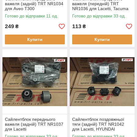
важеля (задній) TRT NR1034
важеля (передній) TRT
для Aveo T300
NR1036 для Lacetti, Tacuma
Готово до відправки 11 од.
Готово до відправки 33 од.
249
113
₴
₴
Купити
Купити
Сайлентблок переднього
Сайлентблок поздовжньої
важеля (задній) TRT NR1037
тяги (задній) TRT NR1042
для Lacetti
для Lacetti, HYUNDAI
ACCENT, Kia Cerato, Matrix,
Готово до відправки 33 од.
Готово до відправки 33 од.