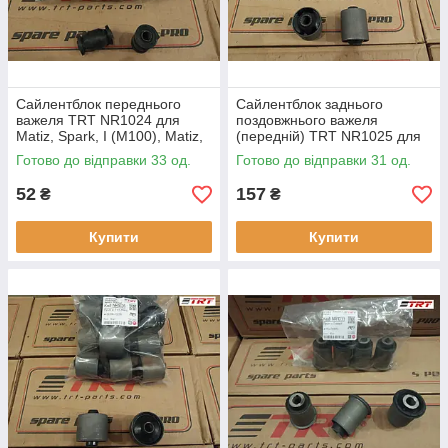
Сайлентблок переднього
Сайлентблок заднього
важеля TRT NR1024 для
поздовжнього важеля
Matiz, Spark, I (M100), Matiz,
(передній) TRT NR1025 для
Spark, II (M200), Tico
Matiz, Spark, I (M100), Matiz,
Готово до відправки 33 од.
Готово до відправки 31 од.
Spark, II (M200), Tico
52
157
₴
₴
Купити
Купити