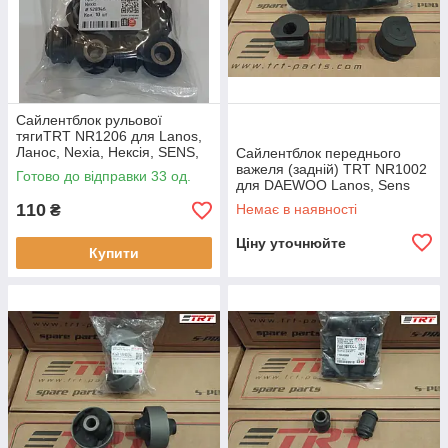
Сайлентблок рульової
тягиTRT NR1206 для Lanos,
Ланос, Nexia, Нексія, SENS,
Сайлентблок переднього
Сенс
важеля (задній) TRT NR1002
Готово до відправки 33 од.
для DAEWOO Lanos, Sens
110
Немає в наявності
₴
Ціну уточнюйте
Купити