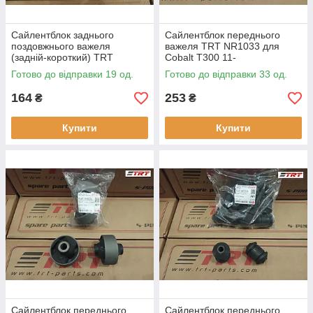
Сайлентблок заднього
Сайлентблок переднього
поздовжнього важеля
важеля TRT NR1033 для
(задній-короткий) TRT
Cobalt T300 11-
NR1026 для Matiz, Spark, I
Готово до відправки 19 од.
Готово до відправки 33 од.
(M100), Matiz, Spark,
164
253
₴
₴
Купити
Купити
Сайлентблок переднього
Сайлентблок переднього