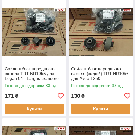
Сайлентблок переднього
Сайлентблок переднього
важеля TRT NR1055 для
важеля (задній) TRT NR1056
Logan 04-, Largus, Sandero
для Aveo T250
08-, Almera g15ra 12-,
Готово до відправки 33 од.
Готово до відправки 33 од.
Megane 02-, Scenic 03-
171
130
₴
₴
Купити
Купити