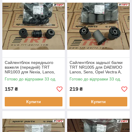
2018 року компанія
TRT
освоїла високотехнологічне
виробництво гумових виробів для автопрому. Високоякісна
сировина, що ведуть світових виробників, використовувана в
корейських рецептурах гумових деталей компанії
TRT
дає
змогу поліпшити показники пом'якшення коливання
автомобіля, що дає змогу продовжити ресурс деталей
підвіски.
Сайлентблок переднього
Сайлентблок задньої балки
важеля (передній) TRT
TRT NR1005 для DAEWOO
Завдяки сучасній високотехнологічній лінії для замішування
NR1003 для Nexia, Lanos,
Lanos, Sens, Opel Vectra A,
сирої гуми, ми отримуємо вихідну сировину, що відповідає
Sens, Opel Kadett
Ascona, Kadett
Готово до відправки 33 од.
Готово до відправки 33 од.
вимогам конвеєрних постачаннях світових автовиробників.
157
219
₴
₴
Купити
Купити