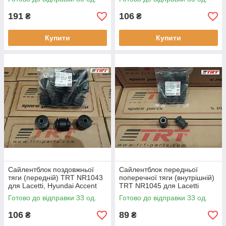
Sportage, Tucson
191
106
₴
₴
Купити
Купити
Сайлентблок поздовжньої
Сайлентблок передньої
тяги (передній) TRT NR1043
поперечної тяги (внутрішній)
для Lacetti, Hyundai Accent
TRT NR1045 для Lacetti
Coupe, Excel, Matrix, Tiburon,
Готово до відправки 33 од.
Готово до відправки 33 од.
Tuscani, Kia,
106
89
₴
₴