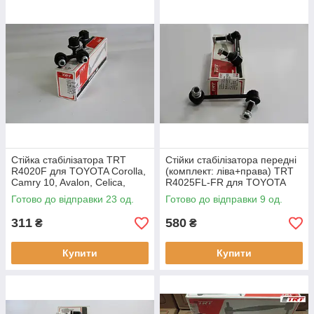
Стійка стабілізатора TRT
Стійки стабілізатора передні
R4020F для TOYOTA Corolla,
(комплект: ліва+права) TRT
Camry 10, Avalon, Celica,
R4025FL-FR для TOYOTA
Funcruiser, RAV 4, Scepter,
Land Cruiser 120, 300,
Готово до відправки 23 од.
Готово до відправки 9 од.
LEXUS ES 300, MITSUBISHI
PRADO, 4 RUNNER, FJ
CRUISER,
311
580
₴
₴
Купити
Купити