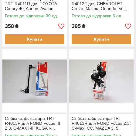
TRT R4011R для TOYOTA
R4012F для CHEVROLET
Camry 40, Aurion, Avalon,
Cruze, Malibu, Orlando, Volt,
LEXUS ES 350
DAEWOO, OPEL, PONTIAC
Готово до відправки 30 од.
Готово до відправки 6 од.
358
395
₴
₴
Купити
Купити
Стійка стабілізатора TRT
Стійка стабілізатора TRT
R4013F для FORD Focus III
R4013R для FORD Focus 2.3,
2.3, C-MAX I-II, KUGA I-II,
C-Max, CC, MAZDA 3, 5,
TOURNEO CONNECT II,
Premacy, VOLVO C30, C70,
Готово до відправки 33 од.
Готово до відправки 27 од.