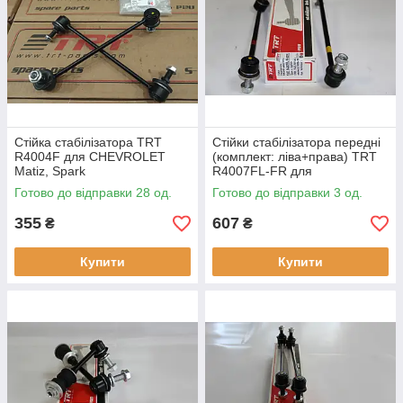
якості зварювального шва з допомогою розривної
тестової машини.
Використовується якісна фарба марки UZDONGJU.
Стійка стабілізатора TRT
Стійки стабілізатора передні
R4004F для CHEVROLET
(комплект: ліва+права) TRT
Matiz, Spark
R4007FL-FR для
CHEVROLET Captiva, Tracker,
Готово до відправки 28 од.
Готово до відправки 3 од.
Trax, OPEL Antara, Mokka,
BUICK
355
607
₴
₴
Купити
Купити