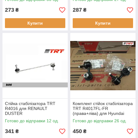
S40, V50
273
287
₴
₴
Купити
Купити
Стійка стабілізатора TRT
Комплект стійок стабілізатора
R4016 для RENAULT
TRT R4017FL-FR
DUSTER
(права+ліва) для Hyundai
ACCENT, MATRIX, EXCEL,
Готово до відправки 12 од.
Готово до відправки 26 од.
LAVITA, VERNA
341
450
₴
₴