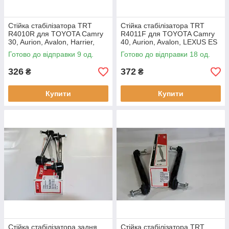
Стійка стабілізатора TRT
Стійка стабілізатора TRT
R4010R для TOYOTA Camry
R4011F для TOYOTA Camry
30, Aurion, Avalon, Harrier,
40, Aurion, Avalon, LEXUS ES
Highlander, Kluger, Venza,
350
Готово до відправки 9 од.
Готово до відправки 18 од.
LEXUS ES 250, ES 300, ES
326
372
₴
₴
Купити
Купити
Стійка стабілізатора задня
Стійка стабілізатора TRT