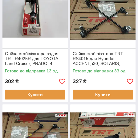
Стійка стабілізатора задня
Стійка стабілізатора TRT
TRT R4025R для TOYOTA
RS4015 для Hyundai
Land Cruiser, PRADO, 4
ACCENT, i30, SOLARIS,
RUNNER, LEXUS GX470
ELANTRA, VELOSTER, KIA
Готово до відправки 13 од.
Готово до відправки 33 од.
CEED, CERATO, FORTE,
PRIDE, PROCEED, RIO,
302
327
₴
₴
Купити
Купити