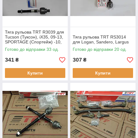
Тяга рульова TRT R3039 для
Tucson (Туксон), iX35, 09-13,
Тяга рульова TRT RS3014
SPORTAGE (Спортейж) -10,
для Logan, Sandero, Largus
оригінальні номери: 57724-
Готово до відправки 33 од.
Готово до відправки 20 од.
2S000, 57724-2S010,
341
307
₴
₴
Купити
Купити