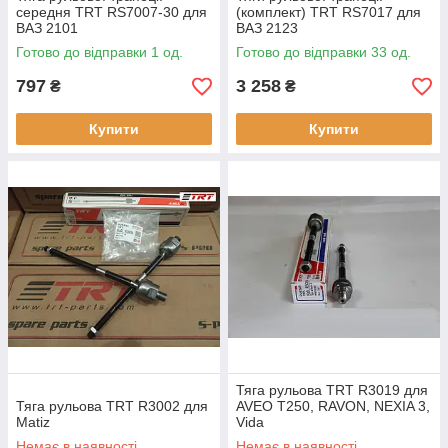
середня TRT RS7007-30 для
(комплект) TRT RS7017 для
ВАЗ 2101
ВАЗ 2123
Готово до відправки 1 од.
Готово до відправки 33 од.
797
3 258
₴
₴
Купити
Купити
Тяга рульова TRT R3019 для
Тяга рульова TRT R3002 для
AVEO T250, RAVON, NEXIA 3,
Matiz
Vida
Немає в наявності
Немає в наявності