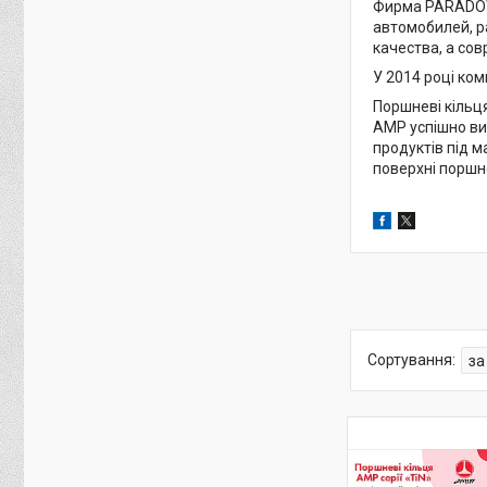
Фирма PARADO
автомобилей, р
качества, а со
У 2014 році ко
Поршневі кільц
AMP успішно вир
продуктів під 
поверхні поршне