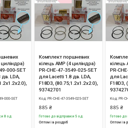
ршневих
Комплект поршневих
Компле
 циліндра)
кілець AMP (4 циліндра)
кілець 
49-000-SET
PR-CHE-47-3549-025-SET
PR-CHE
8 дв. LDA,
для Lacetti 1.8 дв. LDA,
для Lace
1.2х1.2х2.0),
F18D3, (80.75;1.2х1.2х2.0),
F18D3, (
93742701
937427
49-000-SET
PR-CHE-47-3549-025-SET
PR-CH
885 ₴
885 ₴
и 8 од.
Готово до відправки 5 од.
Готово до 
Оптом і в роздріб
Оптом і в 