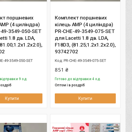
кт поршневих
Комплект поршневих
AMP (4 циліндра)
кілець AMP (4 циліндра)
-49-3549-050-SET
PR-CHE-49-3549-075-SET
tti 1.8 дв. LDA,
для Lacetti 1.8 дв. LDA,
81.00;1.2х1.2х2.0),
F18D3, (81.25;1.2х1.2х2.0),
02
93742702
E-49-3549-050-SET
PR-CHE-49-3549-075-SET
851 ₴
відправки 9 од.
Готово до відправки 4 од.
роздріб
Оптом і в роздріб
Купити
Купити