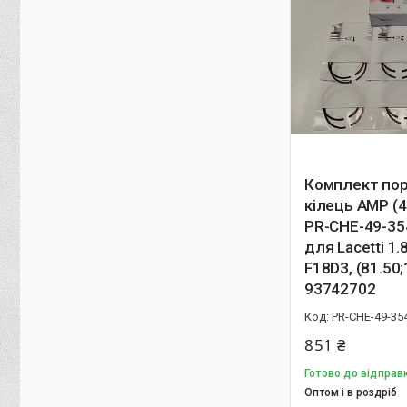
Комплект по
кілець AMP (4
PR-CHE-49-35
для Lacetti 1.
F18D3, (81.50;
93742702
PR-CHE-49-35
851 ₴
Готово до відправк
Оптом і в роздріб