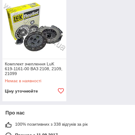
Ford, Volvo, Jaguar, BMW, Rover, PSA, Nissan, Ranault, Fiat,
CNH, GM, Mercedes-Benz, Toyota, Honda та інші.
Уся продукція вирізняється високою якістю вироблення, що
позначає кожен автолюб.
Комплект зчеплення LuK
619-1161-00 ВАЗ 2108, 2109,
21099
Немає в наявності
Ціну уточнюйте
Про нас
100% позитивних з 338 відгуків за рік