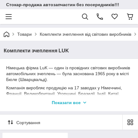
Стокар-продажа автозапчастин без посередників!!!
Товари
Комплекти зчеплення від світових виробників
Комплекти зчеплення LUK
Німецька фірма LuK — один із провідних світових виробників
автомобільних зчеплень — була заснована 1965 року в місті
Бюле (Шварцвальд).
Компанія виробляє продукцію на 17 заводах у Німеччині,
Франції, Великобританії, Угорщині, Бразилії, Індії, Китаї,
Кореї, Південній Африці та США.
Показати все
Кожен четвертий автомобіль, створений у будь-якій точці
світу, обладнаний зчепленням LUK. 9000 працівників
концерну виробляють за рік 14 мільйонів зчеплень для
Сортування
легкових автомобілів, LUK є світовим лідером у виробництві
зчеплень для тракторів.
Основними клієнтами LUK є виробники DaimlerChriysler, VAG,