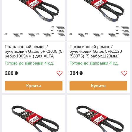
розсіювання тепла та рівномірне розподіл зусилля;
• Дуже міцний еластичний корд, еластично зв'язаний з
навколишньою його гумою, забезпечує чудову стабільність
довжини ременя;
• Особлива гумова суміш для забезпечення стійкості бічна
крайка ременя;
• Стійкість до впливу олії, зносу та тепла;
• Відшліфовані бічні стінки підвищують точність розмірів.
Поліклиновий ремінь /
Поліклиновий ремінь /
ручейковий Gates 5PK1005 (5
ручейковий Gates 5PK1123
ребрх1005мм.) для ALFA
(58375) (5 ребрх1123мм.)
ROMEO, 155, GTV, Spider,
для AUDI A5, BMW 3 Series 7
Готово до відправки 4 од.
Готово до відправки 4 од.
BMW 5 Series 7 Series, 8
Series, Z Series, CITROEN
Series,
XM,
298
384
₴
₴
Купити
Купити