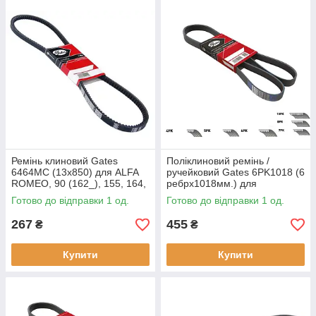
Ремінь клиновий Gates
Поліклиновий ремінь /
6464MC (13х850) для ALFA
ручейковий Gates 6PK1018 (6
ROMEO, 90 (162_), 155, 164,
ребрх1018мм.) для
75, ARO, 240-244, BMW, 3
CHRYSLER Voyager, DODGE,
Готово до відправки 1 од.
Готово до відправки 1 од.
Series, 5 Series, 7 Series,
Caravan, FORD Escort, LADA,
ВАЗ,
267
455
₴
₴
Купити
Купити