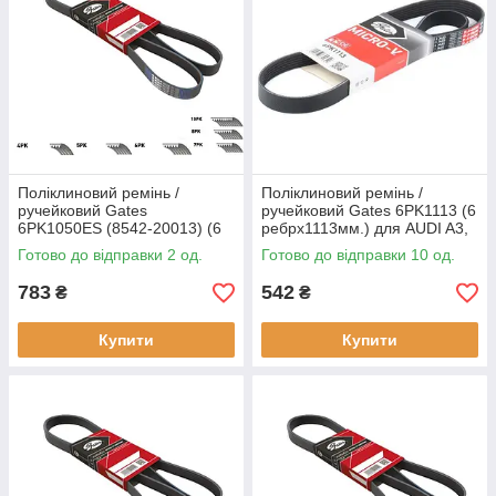
Поліклиновий ремінь /
Поліклиновий ремінь /
ручейковий Gates
ручейковий Gates 6PK1113 (6
6PK1050ES (8542-20013) (6
ребрх1113мм.) для AUDI A3,
ребрх1050мм.) для RENAULT
TT, CITROEN, Berlingo,
Готово до відправки 2 од.
Готово до відправки 10 од.
TRUCKS, Magnum,
Jumpy, FIAT, Scudo, Ulysse,
оригінальні номери:
783
542
₴
₴
Купити
Купити