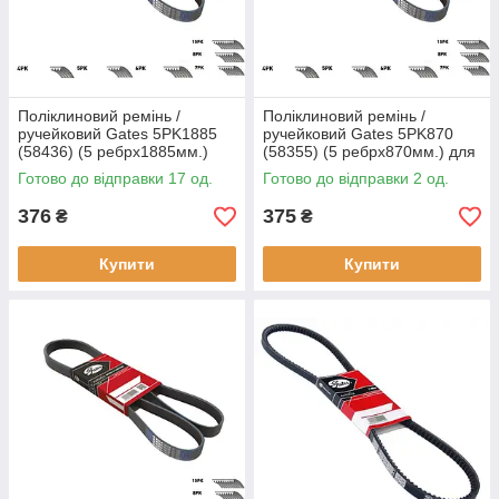
Поліклиновий ремінь /
Поліклиновий ремінь /
ручейковий Gates 5PK1885
ручейковий Gates 5PK870
(58436) (5 ребрх1885мм.)
(58355) (5 ребрх870мм.) для
для BMW 3 Series, LADA,
CHEVROLET, FSO, DAEWOO,
Готово до відправки 17 од.
Готово до відправки 2 од.
CHEVROLET, Niva,
Cielo, Espero, Lanos, 1,5, 1,6
оригінальні
376
375
₴
₴
Купити
Купити