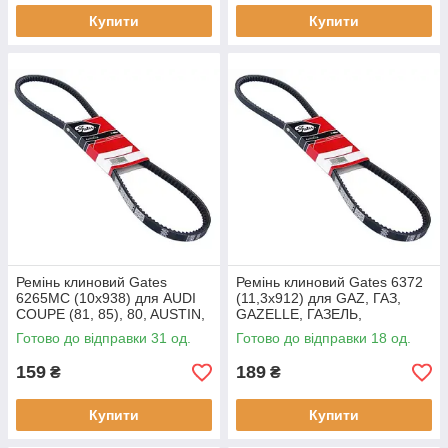
Купити
Купити
Ремінь клиновий Gates
Ремінь клиновий Gates 6372
6265MC (10х938) для AUDI
(11,3х912) для GAZ, ГАЗ,
COUPE (81, 85), 80, AUSTIN,
GAZELLE, ГАЗЕЛЬ,
MONTEGO XE, XC,
VOLKSWAGEN
Готово до відправки 31 од.
Готово до відправки 18 од.
CHEVROLET CAPRICE
TRANSPORTER I-II,
CLASSIC, Camaro,
KAEFER,оригінальні номери:
159
189
₴
₴
Купити
Купити