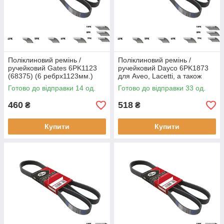
Поліклиновий ремінь /
Поліклиновий ремінь /
ручейковий Gates 6PK1123
ручейковий Dayco 6PK1873
(68375) (6 ребрх1123мм.)
для Aveo, Lacetti, а також
для AUDI, A3, A4, TT,
застосовується: Audi, BMW,
Готово до відправки 14 од.
Готово до відправки 33 од.
CITROEN, C2, C3, FIAT, Palio,
Mercedes, Opel, Skoda,
LADA,
460
518
₴
₴
Купити
Купити