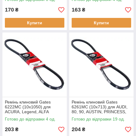
(902_, 904_, 901_), 33
AUDI, 100 (C1), 100, BMW, 3
Sportwagon (905A_), 6
Series,
170
163
₴
₴
Купити
Купити
Ремінь клиновий Gates
Ремінь клиновий Gates
6222MC (10х1050) для
6261MC (10х713) для AUDI,
ACURA, Legend, ALFA
80, 90, AUSTIN, PRINCESS,
ROMEO, GIULIA (105_),
MONTEGO (XE), MAESTRO
Готово до відправки 4 од.
Готово до відправки 19 од.
AUSTIN, PRINCESS 2,
(XC), CITROEN, AX, Berlingo,
AMBASSADOR, CHRYSLER,
BX,
203
204
₴
₴
ES,