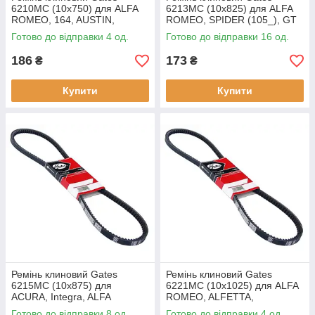
6210MC (10х750) для ALFA
6213MC (10х825) для ALFA
ROMEO, 164, AUSTIN,
ROMEO, SPIDER (105_), GT
MONTEGO XE, XC,
(105_), ALFETTA GT (116_),
Готово до відправки 4 од.
Готово до відправки 16 од.
BEDFORD, RASCAL,
ALFASUD Sprint (902_), GTV
CITROEN, ID, DS, MEHARI,
186
173
₴
₴
Купити
Купити
Ремінь клиновий Gates
Ремінь клиновий Gates
6215MC (10х875) для
6221MC (10х1025) для ALFA
ACURA, Integra, ALFA
ROMEO, ALFETTA,
ROMEO, ALFASUD Sprint
GIULIETTA, (116_), 6 (119_),
Готово до відправки 8 од.
Готово до відправки 4 од.