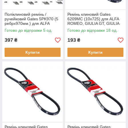
Поліклиновий ремінь /
Ремінь клиновий Gates
ручейковий Gates 5PK970 (5
6209MC (10х725) для ALFA
ребрх970мм.) для ALFA
ROMEO, GIULIA GT, GIULIA
ROMEO, 145, 146, 155, AUDI
(105_), 145, 146, 155, BMW 3
Готово до відправки 5 од.
Готово до відправки 18 од.
R8, BEDFORD, ASTRA VAN,
Series, ALPINE, A310,
397
193
₴
₴
Купити
Купити
Ремінь клиновий Gates
Ремінь клиновий Gates