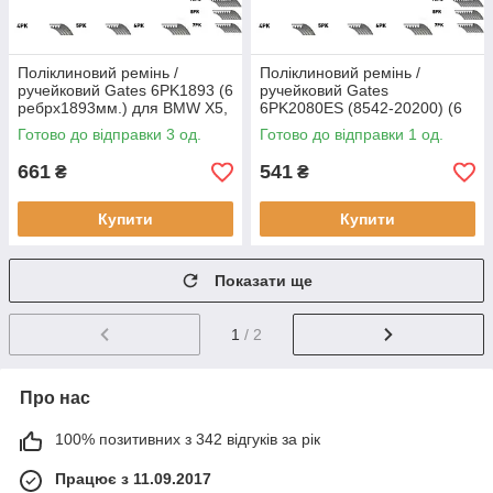
Поліклиновий ремінь /
Поліклиновий ремінь /
ручейковий Gates 6PK1893 (6
ручейковий Gates
ребрх1893мм.) для BMW X5,
6PK2080ES (8542-20200) (6
X6, CHEVROLET, Astro,
ребрх2080мм.) для
Готово до відправки 3 од.
Готово до відправки 1 од.
Captiva, Epica, Evanda,
MERCEDES-BENZ C-Class,
Lacetti
Sprinter, T1,
661
541
₴
₴
Купити
Купити
Показати ще
1
/ 2
Про нас
100% позитивних з 342 відгуків за рік
Працює з 11.09.2017