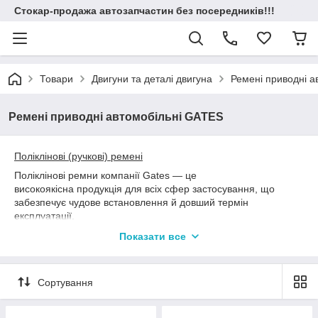
Стокар-продажа автозапчастин без посередників!!!
Товари
Двигуни та деталі двигуна
Ремені приводні а
Ремені приводні автомобільні GATES
Поліклінові (ручкові) ремені
Поліклінові ремни компанії Gates — це
високоякісна продукція для всіх сфер застосування, що
забезпечує чудове встановлення й довший термін
експлуатації.
• Виготовляються з таких самих
Показати все
високотехнологічних матеріалів, що й ремені оригінальних
виробників;
• Покриття на верхній стороні ременя забезпечує високу
Сортування
зносостійкість;
• Міцний корд із поліестеру забезпечує високу стійкість до
навантажень і мінімальне подовження у разі сильних натягів;