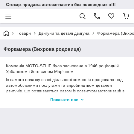
Стокар-продажа автозапчастин без посередників!!!
Товари
Двигуни та деталі двигуна
Форкамера (Вихро
Форкамера (Вихрова родовиця)
Компанія MOTO-SZLIF була заснована в 1946 роцігодній
Урбанеком і його сином Мар'яном.
Із самого початку своєї діяльності компанія працювала над
автомобільними послугами та виробництвом деталей
двигунів, що розвиваються разом із розвитком моторизації в
Польщі. З 2004 року компанія керується К. Ліщинським разом
Показати все
із партнеркою Р. Урбанека-Лещчинська (Внучка засновника
компаніїгодніЧ Урбанека).
Високий рівень наданих послуг підтверджується
сертифікатом Гільдії автомобільних ремесел 1999 року в
Лодзі та сертифікатом ISO 9001. Крім того, у 2007