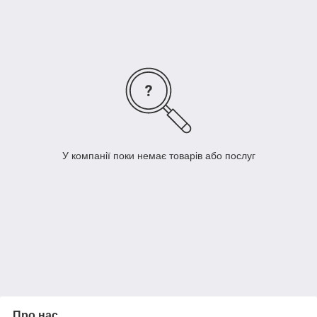
році MOTO-SZLIF виграв премію FAIR PLAY 2007.
У компанії поки немає товарів або послуг
Про нас