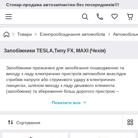
Стокар-продажа автозапчастин без посередників!!!
Товари
Електрообладнання автомобілів
Автомобільн
Запобіжники TESLA,Типу FX, MAXI (Чехія)
Запобіжники призначені для запобігання пошкодженню та
виходу з ладу електричних пристроїв автомобіля внаслідок
стрибків напруги або струмового удару в електричних
ланцюгах, шляхом виходу з ладу дешевого елемента
(запобіжник) та збереження більш дорогого пристрою –
(генератор, стартер, ....). Використовуються в блоках реле та
Показати все
запобіжників, розташованих у підкапотному просторі або в
салоні автомобіля, деякі на акуммуляторі. Відповідають
стандартизованим вимогам витримувати певну силу струму
та згоряти за певний час, при пожежі повинні зберігати
Сортування
працездатність певний час та не повинні виділяти отруйні
гази. Під час руху повинні витримувати вібрації та