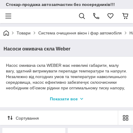
Стокар-продажа автозапчастин без посередників!!!
Товари
Система очищення вікон і фар автомобіля
Н
Насоси омивача скла Weber
Насос омивача скла WEBER має невеликі габарити, малу
вагу, здатний витримувати перепади температури та напруги.
Незалежно від погодних умов та температури навколишнього
середовища, насос ефективно забезпечує склоочисники
необхідним об'ємом рідини при оптимальному тиску напору,
внаслідок чого представляється максимальна оглядовість
Показати все
скла для безпечного руху, що важливо у складних погодних
умовах.
Насос омивача скла WEBER відповідає вимогам безпеки
Сортування
щодо електроізоляції, пилозахищеності та зовнішнього шуму:
електродвигун насоса надійно ізольований від водяної
порожнини, виключаючи розгерметизацію та потрапляння в